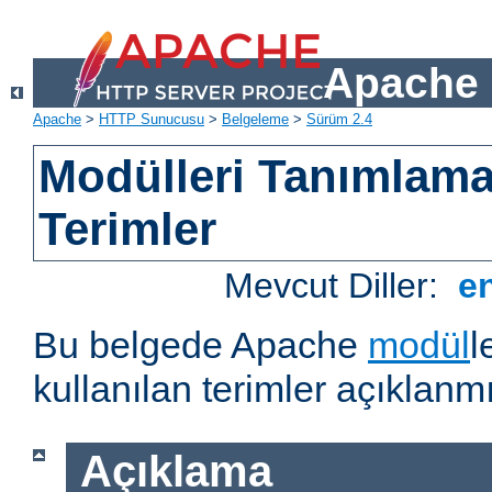
Apache 
Apache
>
HTTP Sunucusu
>
Belgeleme
>
Sürüm 2.4
Modülleri Tanımlama
Terimler
Mevcut Diller:
e
Bu belgede Apache
modül
l
kullanılan terimler açıklanmı
Açıklama