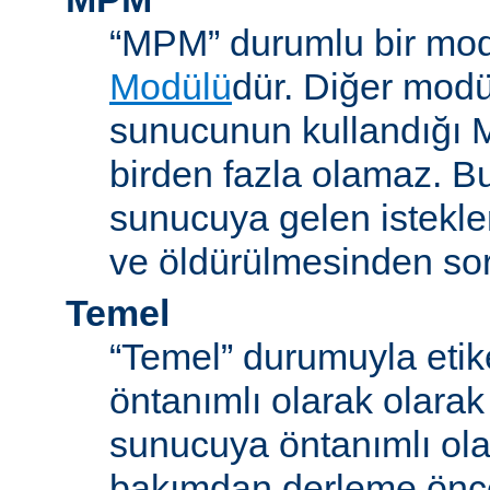
“MPM” durumlu bir mod
Modülü
dür. Diğer modül
sunucunun kullandığı 
birden fazla olamaz. B
sunucuya gelen istekle
ve öldürülmesinden so
Temel
“Temel” durumuyla etik
öntanımlı olarak olarak
sunucuya öntanımlı ola
bakımdan derleme önc